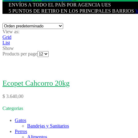
ENVÍOS A TODO EL PAÍS POR AGENCIA UES
5 PUNTOS DE RETIRO EN LOS PRINCIPALES BARRIOS
View as:
Grid
List
Show
Products per page
Ecopet Cahcorro 20kg
$
3.640,00
Categorias
Gatos
Bandejas y Sanitarios
Perros
Alimentos